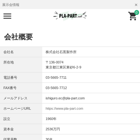
展示会情報
0
会社概要
会社名
株式会社石黒製作所
所在地
〒136-0074
東京都江東区東砂6-2-9
電話番号
03-5665-7711
FAX番号
03-5665-7712
メールアドレス
ishiguro.ec@pla-part.com
ホームページURL
https://www.pla-part.com
設立
1960年
資本金
2536万円
従業員数
30名