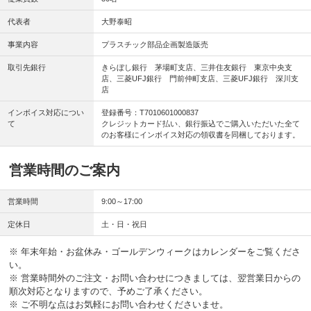
代表者
大野泰昭
事業内容
プラスチック部品企画製造販売
取引先銀行
きらぼし銀行 茅場町支店、三井住友銀行 東京中央支
店、三菱UFJ銀行 門前仲町支店、三菱UFJ銀行 深川支
店
インボイス対応につい
登録番号：T7010601000837
て
クレジットカード払い、銀行振込でご購入いただいた全て
のお客様にインボイス対応の領収書を同梱しております。
営業時間のご案内
営業時間
9:00～17:00
定休日
土・日・祝日
※ 年末年始・お盆休み・ゴールデンウィークはカレンダーをご覧くださ
い。
※ 営業時間外のご注文・お問い合わせにつきましては、翌営業日からの
順次対応となりますので、予めご了承ください。
※ ご不明な点はお気軽にお問い合わせくださいませ。