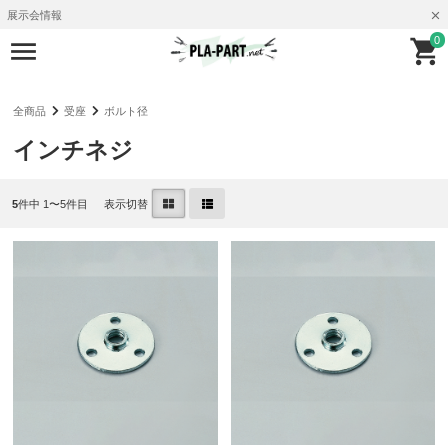
展示会情報
0
全商品
受座
ボルト径
インチネジ
5
件中 1〜5件目
表示切替