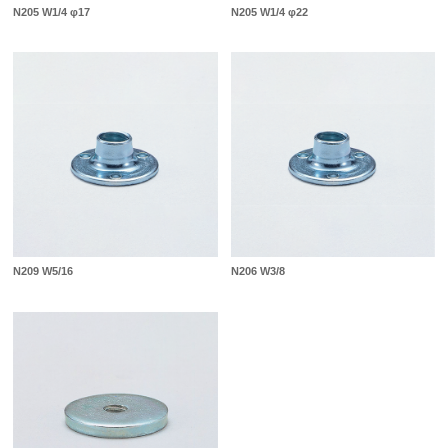
N205 W1/4 φ17
N205 W1/4 φ22
N209 W5/16
N206 W3/8