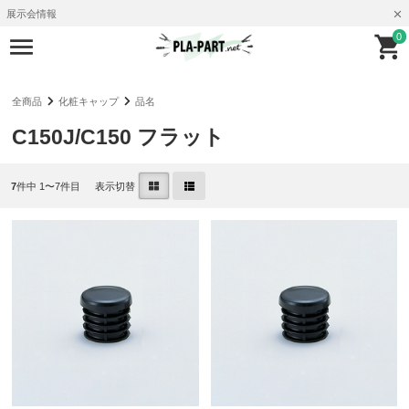
展示会情報
0
全商品
化粧キャップ
品名
C150J/C150 フラット
7
件中 1〜7件目
表示切替