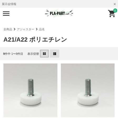
展示会情報
0
全商品
アジャスター
品名
A21/A22 ポリエチレン
9
件中 1〜9件目
表示切替