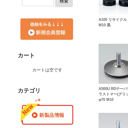
検索
A100 リサイクル 
M10 黒
カート
カートは空です
A500U RDテーパ
カテゴリ
ラストマー(グリッ
φ70 M10