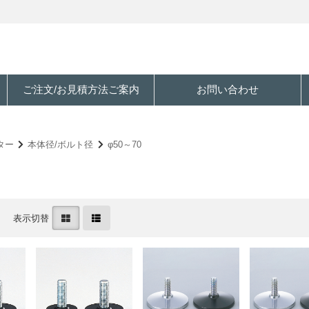
ご注文/お見積方法ご案内
お問い合わせ
ター
本体径/ボルト径
φ50～70
表示切替