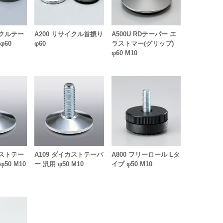
イクルテー
A200 リサイクル首振り
A500U RDテーパー エ
φ60
φ60
ラストマー(グリップ)
φ60 M10
カストテー
A109 ダイカストテーパ
A800 フリーロール Lタ
50 M10
ー 汎用 φ50 M10
イプ φ50 M10