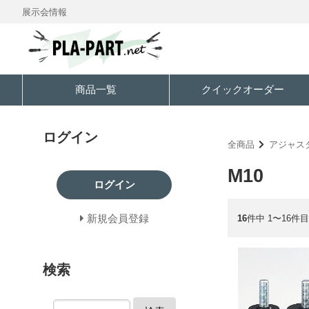
展示会情報
商品一覧
クイックオーダー
ログイン
全商品
アジャス
M10
ログイン
新規会員登録
16
件中 1〜16件目
検索