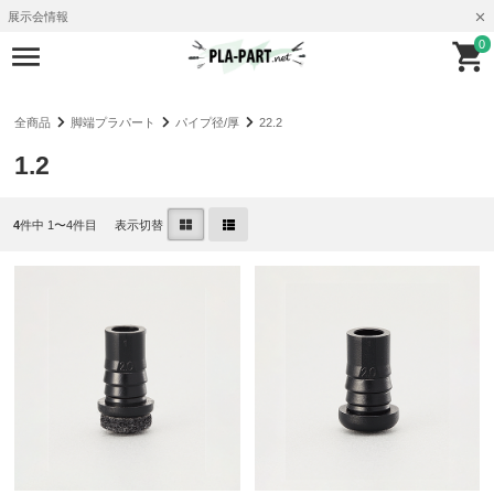
展示会情報
0
全商品
脚端プラパート
パイプ径/厚
22.2
1.2
4
件中 1〜4件目
表示切替