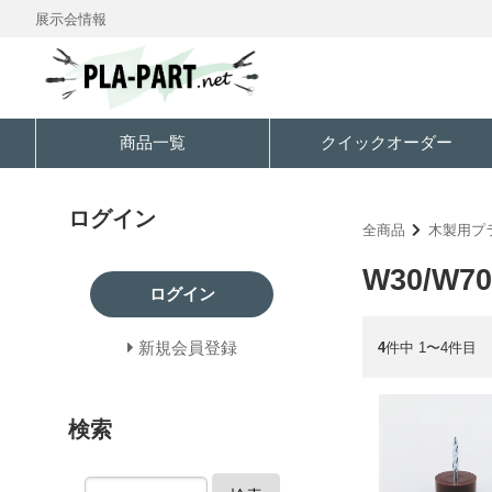
展示会情報
商品一覧
クイックオーダー
ログイン
全商品
木製用プ
W30/W
ログイン
新規会員登録
4
件中 1〜4件目
検索