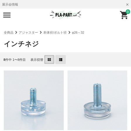
展示会情報
0
全商品
アジャスター
本体径/ボルト径
φ26～32
インチネジ
8
件中 1〜8件目
表示切替