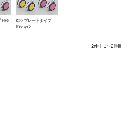
 H90
K30 プレートタイプ
H96 φ75
2
件中 1〜2件目