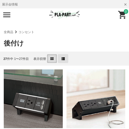
展示会情報
0
全商品
コンセント
後付け
27
件中 1〜27件目
表示切替