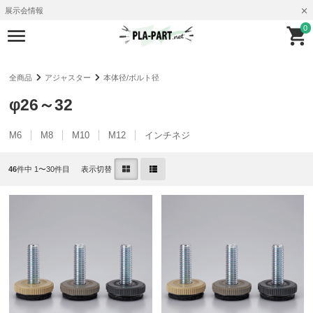
展示会情報
0
全商品
アジャスター
本体径/ボルト径
φ26～32
M6
M8
M10
M12
インチネジ
46
件中 1〜30件目
表示切替