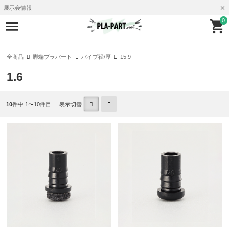
展示会情報
0
全商品
脚端プラパート
パイプ径/厚
15.9
1.6
10
件中 1〜10件目
表示切替