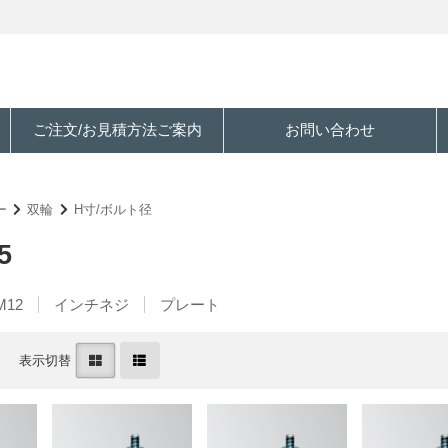
ご注文/お見積方法ご案内
お問い合わせ
ー
双輪
H寸/ボルト径
5
M12
インチネジ
プレート
表示切替