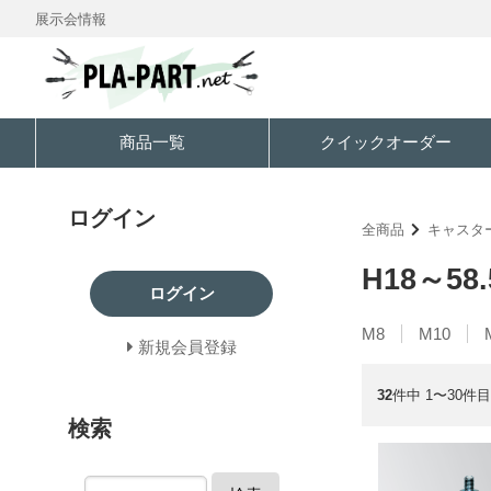
展示会情報
商品一覧
クイックオーダー
ログイン
全商品
キャスタ
H18～58.
ログイン
M8
M10
新規会員登録
32
件中 1〜30件目
検索