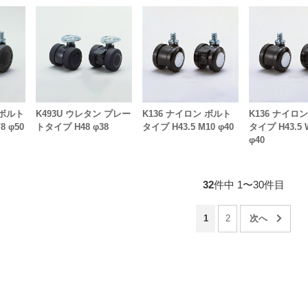
 ボルト
K493U ウレタン プレー
K136 ナイロン ボルト
K136 ナイロ
8 φ50
トタイプ H48 φ38
タイプ H43.5 M10 φ40
タイプ H43.5 
φ40
32
件中 1〜30件目
1
2