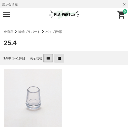
展示会情報
0
全商品
脚端プラパート
パイプ径/厚
25.4
1
件中 1〜1件目
表示切替