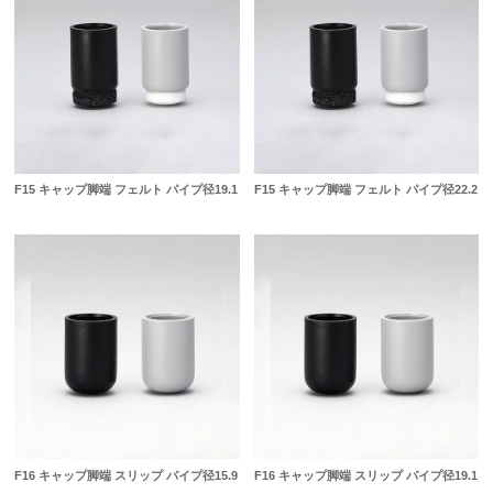
F15 キャップ脚端 フェルト パイプ径19.1
F15 キャップ脚端 フェルト パイプ径22.2
F16 キャップ脚端 スリップ パイプ径15.9
F16 キャップ脚端 スリップ パイプ径19.1