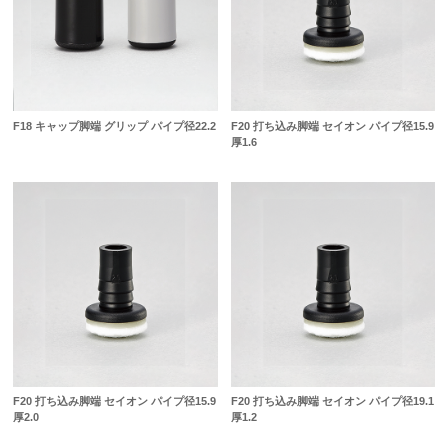
F18 キャップ脚端 グリップ パイプ径22.2
F20 打ち込み脚端 セイオン パイプ径15.9
厚1.6
F20 打ち込み脚端 セイオン パイプ径15.9
F20 打ち込み脚端 セイオン パイプ径19.1
厚2.0
厚1.2