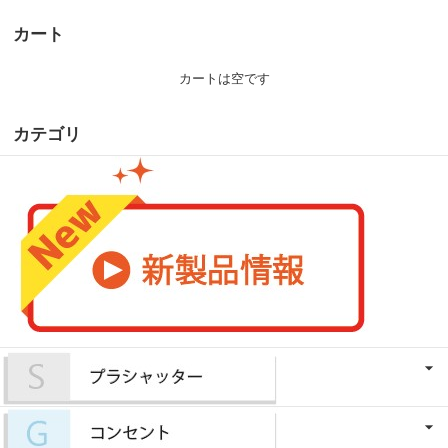
カート
カートは空です
カテゴリ