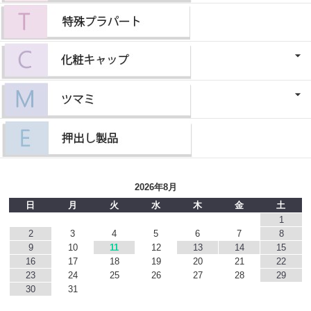
2026年8月
日
月
火
水
木
金
土
1
2
3
4
5
6
7
8
9
10
11
12
13
14
15
16
17
18
19
20
21
22
23
24
25
26
27
28
29
30
31