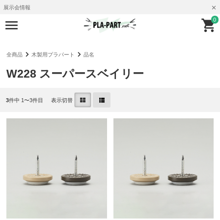
展示会情報
0
全商品
木製用プラパート
品名
W228 スーパースベイリー
3
件中 1〜3件目
表示切替