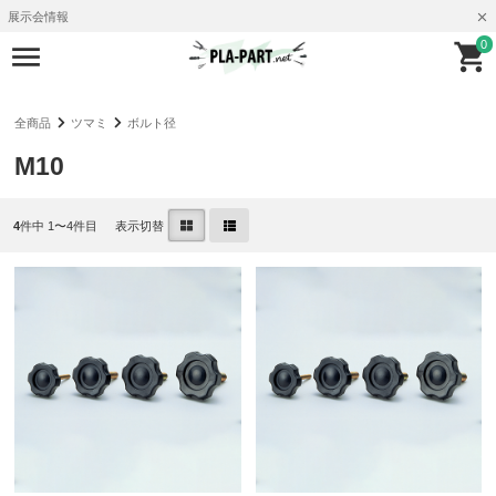
展示会情報
0
全商品
ツマミ
ボルト径
M10
4
件中 1〜4件目
表示切替