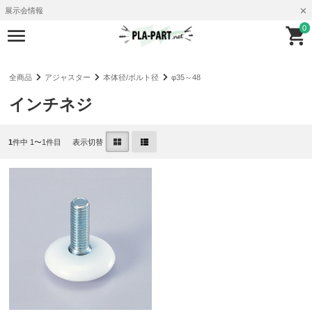
展示会情報
0
全商品
アジャスター
本体径/ボルト径
φ35～48
インチネジ
1
件中 1〜1件目
表示切替