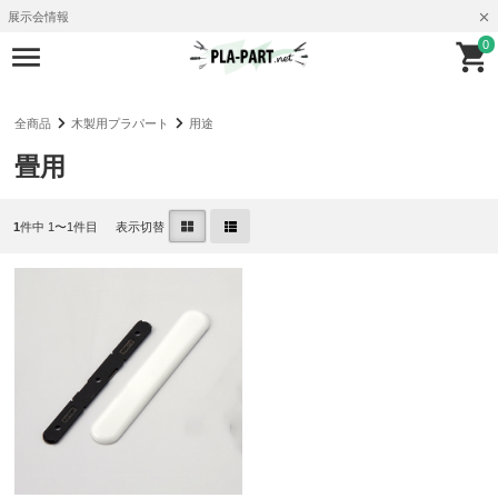
展示会情報
0
全商品
木製用プラパート
用途
畳用
1
件中 1〜1件目
表示切替