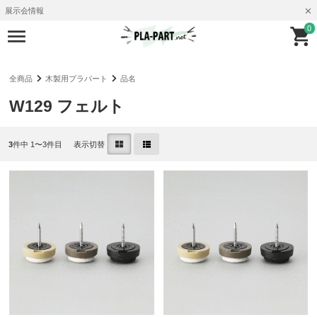
展示会情報
0
全商品
木製用プラパート
品名
W129 フェルト
3
件中 1〜3件目
表示切替