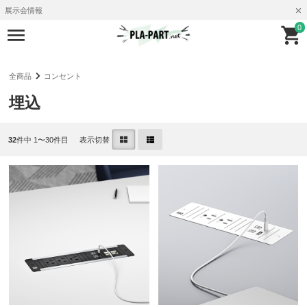
展示会情報
0
全商品
コンセント
埋込
32
件中 1〜30件目
表示切替