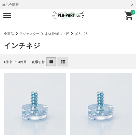
展示会情報
0
全商品
アジャスター
本体径/ボルト径
φ15～25
インチネジ
4
件中 1〜4件目
表示切替