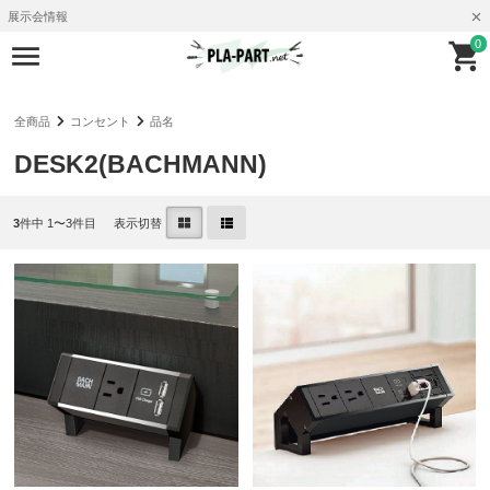
展示会情報
0
全商品
コンセント
品名
DESK2(BACHMANN)
3
件中 1〜3件目
表示切替