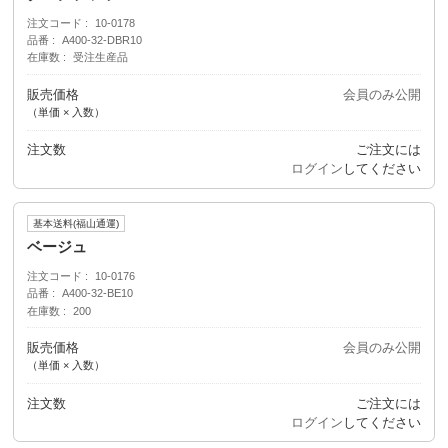
注文コード
10-0178
品番
A400-32-DBR10
在庫数
受注生産品
販売価格
会員のみ公開
（単価 × 入数）
注文数
ご注文には
ログイン
してください
基本送料(福山通運)
ベージュ
注文コード
10-0176
品番
A400-32-BE10
在庫数
200
販売価格
会員のみ公開
（単価 × 入数）
注文数
ご注文には
ログイン
してください