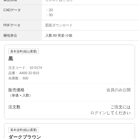
CADデータ
・2D
・3D
PDFデータ
図面ダウンロード
梱包単位
入数:60 荷姿:小箱
基本送料(福山通運)
黒
注文コード
10-0174
品番
A400-32-B10
在庫数
600
販売価格
会員のみ公開
（単価 × 入数）
注文数
ご注文には
ログイン
してください
基本送料(福山通運)
ダークブラウン