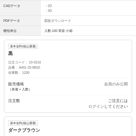
CADデータ
・2D
・3D
PDFデータ
図面ダウンロード
梱包単位
入数:100 荷姿:小箱
基本送料(福山通運)
黒
注文コード
10-0216
品番
A401-25-B820
在庫数
1200
販売価格
会員のみ公開
（単価 × 入数）
注文数
ご注文には
ログイン
してください
基本送料(福山通運)
ダークブラウン