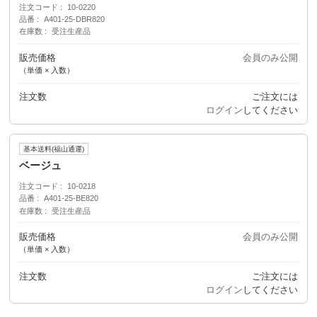
注文コード
10-0220
品番
A401-25-DBR820
在庫数
受注生産品
販売価格
会員のみ公開
（単価 × 入数）
注文数
ご注文には
ログイン
してください
基本送料(福山通運)
ベージュ
注文コード
10-0218
品番
A401-25-BE820
在庫数
受注生産品
販売価格
会員のみ公開
（単価 × 入数）
注文数
ご注文には
ログイン
してください