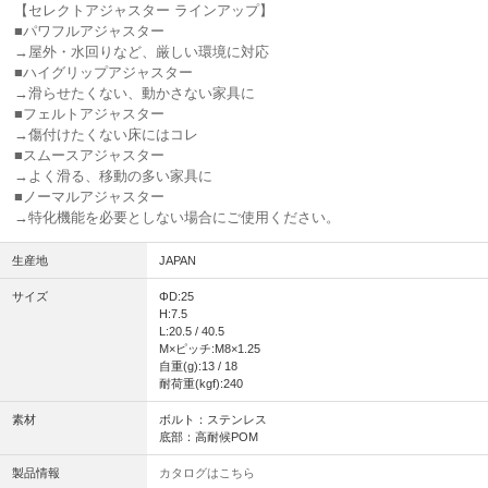
【セレクトアジャスター ラインアップ】
■パワフルアジャスター
→屋外・水回りなど、厳しい環境に対応
■ハイグリップアジャスター
→滑らせたくない、動かさない家具に
■フェルトアジャスター
→傷付けたくない床にはコレ
■スムースアジャスター
→よく滑る、移動の多い家具に
■ノーマルアジャスター
→特化機能を必要としない場合にご使用ください。
生産地
JAPAN
サイズ
ΦD:25
H:7.5
L:20.5 / 40.5
M×ピッチ:M8×1.25
自重(g):13 / 18
耐荷重(kgf):240
素材
ボルト：ステンレス
底部：高耐候POM
製品情報
カタログはこちら