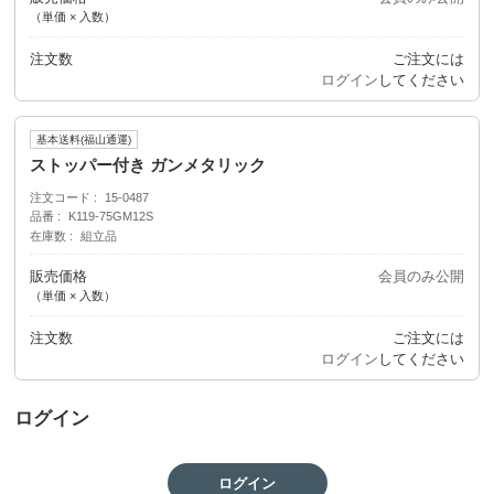
（単価 × 入数）
注文数
ご注文には
ログイン
してください
基本送料(福山通運)
ストッパー付き ガンメタリック
注文コード
15-0487
品番
K119-75GM12S
在庫数
組立品
販売価格
会員のみ公開
（単価 × 入数）
注文数
ご注文には
ログイン
してください
ログイン
ログイン