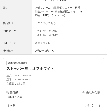
素材
内部フレーム：鋼(三価クロメート処理)
外装カバー：PA(銀粉触媒配合ナイロン)
車輪：TPE(エラストマー)
製品情報
カタログはこちら
CADデータ
・2D S無
・2D S付
・3D S無
・3D S付
PDFデータ
図面ダウンロード
梱包単位
入数:40 荷姿:ｹｰｽ
基本送料(福山通運)
ストッパー無し オフホワイト
注文コード
15-0484
品番
K119-75W12
在庫数
組立品
販売価格
会員のみ公開
（単価 × 入数）
注文数
ご注文には