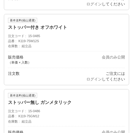
ログイン
してください
基本送料(福山通運)
ストッパー付き オフホワイト
注文コード
15-0485
品番
K119-75W12S
在庫数
組立品
販売価格
会員のみ公開
（単価 × 入数）
注文数
ご注文には
ログイン
してください
基本送料(福山通運)
ストッパー無し ガンメタリック
注文コード
15-0486
品番
K119-75GM12
在庫数
組立品
販売価格
会員のみ公開