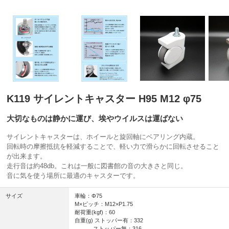
K119 サイレントキャスター H95 M12 φ75
大切なものは静かに運び、埃やウイルスは運ばない
サイレントキャスターは、ホイールと旋回軸にベアリング内蔵。
回転時の摩擦抵抗を軽減することで、軽い力で滑らかに回転させること
が出来ます。
走行音は約48db。これは一般に図書館の音の大きさと同じ。
音に気を使う場所に最適のキャスターです。
サイズ
車輪：Φ75
M×ピッチ：M12×P1.75
耐荷重(kgf)：60
自重(g) ストッパー有：332
ストッパー無：316