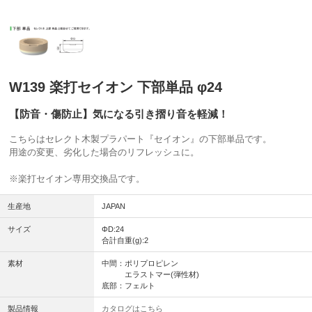
W139 楽打セイオン 下部単品 φ24
【防音・傷防止】気になる引き摺り音を軽減！
こちらはセレクト木製プラパート『セイオン』の下部単品です。
用途の変更、劣化した場合のリフレッシュに。
※楽打セイオン専用交換品です。
生産地
JAPAN
サイズ
ΦD:24
合計自重(g):2
素材
中間：ポリプロピレン
エラストマー(弾性材)
底部：フェルト
製品情報
カタログはこちら