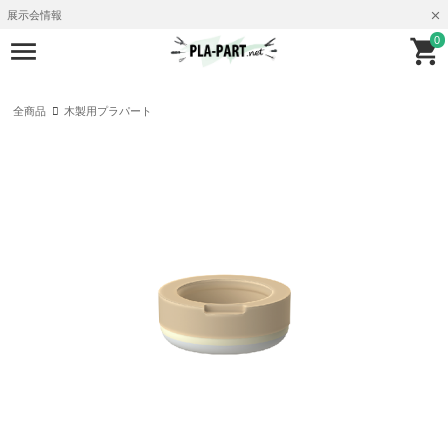
展示会情報
0
全商品
木製用プラパート