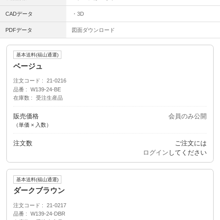
CADデータ
・3D
PDFデータ
図面ダウンロード
基本送料(福山通運)
ベージュ
注文コード
21-0216
品番
W139-24-BE
在庫数
受注生産品
販売価格
会員のみ公開
（単価 × 入数）
注文数
ご注文には
ログイン
してください
基本送料(福山通運)
ダークブラウン
注文コード
21-0217
品番
W139-24-DBR